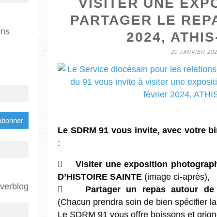
VISITER UNE EXP
PARTAGER LE REPA
ons
2024, ATHI
20 JANVIER 20
Le SDRM 91 vous invite, avec votre bi
:

Visiter une exposition photograp
D’HISTOIRE SAINTE
(image ci-après),
Overblog

Partager un repas autour de 
(Chacun prendra soin de bien spécifier la
Le SDRM 91 vous offre boissons et grigno