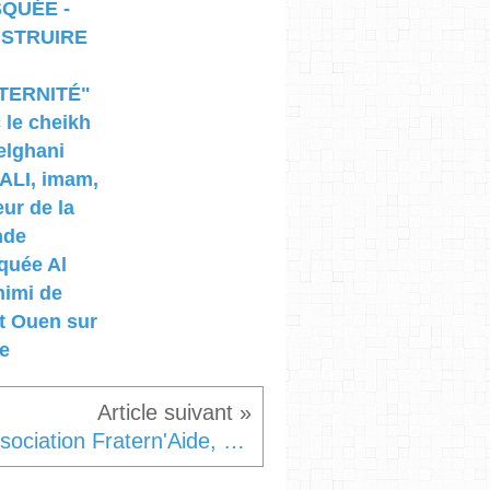
QUÉE -
STRUIRE
TERNITÉ"
 le cheikh
elghani
ALI, imam,
eur de la
nde
quée Al
imi de
t Ouen sur
e
Association Fratern'Aide, partenaire de de la Journée nationale de la citoyenneté et de la fraternité ainsi que de la Journée citoyenne