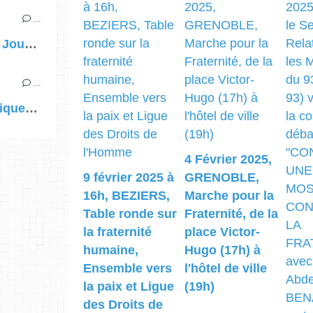
…
4 février 2025 : Journée de la fraternité à ORLEANS (Loiret), activités diverses et rassemblement à 18h Place de la République
…
Dans la dynamique ouverte par la Journée internationale de la Fraternité humaine, les délégués diocésains pour les relations avec les musulmans encouragent à poursuivre l'élan du 4 février vers 2025 !
4 Février 2025,
9 février 2025 à
GRENOBLE,
16h, BEZIERS,
Marche pour la
Table ronde sur
Fraternité, de la
la fraternité
place Victor-
humaine,
Hugo (17h) à
Ensemble vers
l'hôtel de ville
la paix et Ligue
(19h)
des Droits de