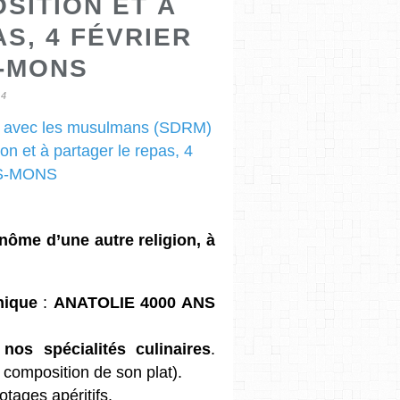
OSITION ET À
S, 4 FÉVRIER
S-MONS
24
nôme d’une autre religion, à
hique
:
ANATOLIE 4000 ANS
nos spécialités culinaires
.
 composition de son plat).
tages apéritifs.