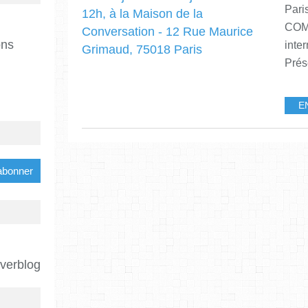
Pari
COM
ons
inte
Prés
E
Overblog