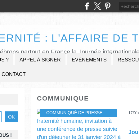
ERNITÉ : L'AFFAIRE DE T
lébrons partout en France la Journée internationale
S ?
APPEL À SIGNER
EVÈNEMENTS
RESSOU
CONTACT
COMMUNIQUE
COMMUNIQUÉ DE PRESSE
,
PRESSE
,
COMM
17/01
OUS !