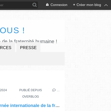
Connexion
+
Créer mon blog
OUS !
 de la fraternité humaine !
RCES
PRESSE
UNIQUE
/2024
PUBLIÉ DEPUIS
…
OVERBLOG
Journée internationale de la fraternité humaine, invitation à une conférence de presse suivie d'un déjeuner le 31 janvier 2024 à 12h, à la Maison de la Conversation - 12 Rue Maurice Grimaud, 75018 Paris