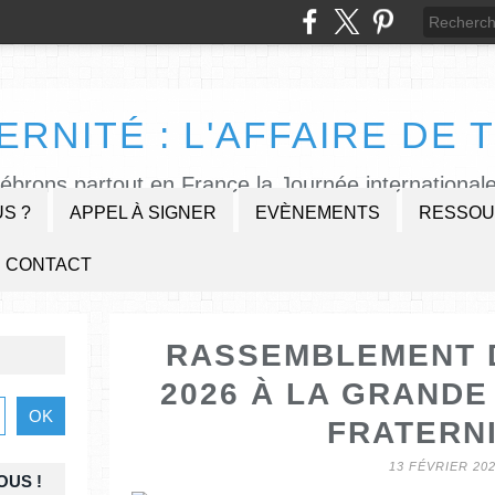
ERNITÉ : L'AFFAIRE DE T
lébrons partout en France la Journée internationale
S ?
APPEL À SIGNER
EVÈNEMENTS
RESSOU
CONTACT
RASSEMBLEMENT D
2026 À LA GRANDE
FRATERNI
13 FÉVRIER 20
OUS !