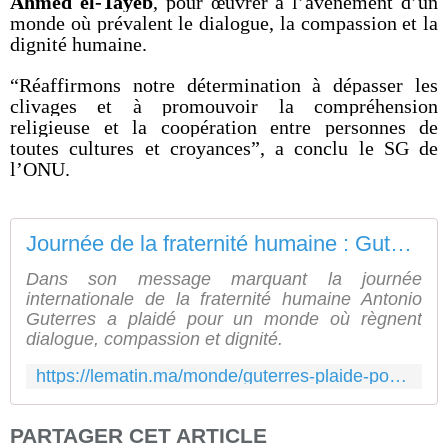
Ahmed el-Tayeb
, pour œuvrer à l’avènement d’un
monde où prévalent le dialogue, la compassion et la
dignité humaine.
“Réaffirmons notre détermination à dépasser les
clivages et à promouvoir la compréhension
religieuse et la coopération entre personnes de
toutes cultures et croyances”, a conclu le SG de
l’ONU.
Journée de la fraternité humaine : Guterres plaide pour un monde de dialogue et de compassion
Dans son message marquant la journée
internationale de la fraternité humaine Antonio
Guterres a plaidé pour un monde où règnent
dialogue, compassion et dignité.
https://lematin.ma/monde/guterres-plaide-pour-un-monde-de-dialogue-et-de-compassion/210884
PARTAGER CET ARTICLE