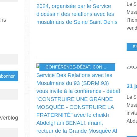
Le S
Musu
ons
l’hon
vendr
E
CONFÉRENCE-DÉBAT
,
CONSTRUIRE UNE MOSQUÉE, CONSTRUIRE LA FRATERNITÉ
23/01
Le S
Musu
invit
Overblog
Abde