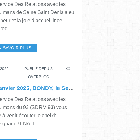
ervice Des Relations avec les
lmans de Seine Saint Denis a eu
neur et la joie d’accueillir ce
edi...
N SAVOIR PLUS
,
SDRM 03
,
BONDY
,
ABDELG
/2025
PUBLIÉ DEPUIS
…
OVERBLOG
31 janvier 2025, BONDY, le Service Des Relations avec les Musulmans du 93 (SDRM 93) vous invite à la conférence - débat "CONSTRUIRE UNE GRANDE MOSQUÉE - CONSTRUIRE LA FRATERNITÉ" avec le cheikh Abdelghani BENALI, imam, recteur de la Grande Mosquée Al Hashimi de Saint Ouen sur Seine
ervice Des Relations avec les
lmans du 93 (SDRM 93) vous
e à venir écouter le cheikh
lghani BENALI,...