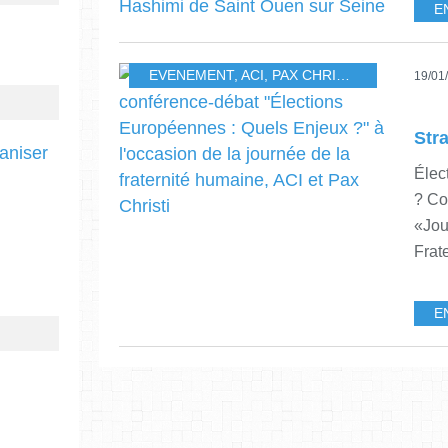
E
EVENEMENT
,
ACI
,
PAX CHRISTI
,
STARSBOU
19/01
ganiser
Élec
? Co
«Jou
Frate
E