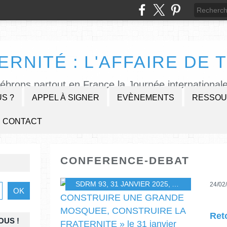
ERNITÉ : L'AFFAIRE DE T
lébrons partout en France la Journée internationale
S ?
APPEL À SIGNER
EVÈNEMENTS
RESSOU
CONTACT
CONFERENCE-DEBAT
SDRM 93
,
31 JANVIER 2025
,
ABDELGHANI BE
24/02
OUS !