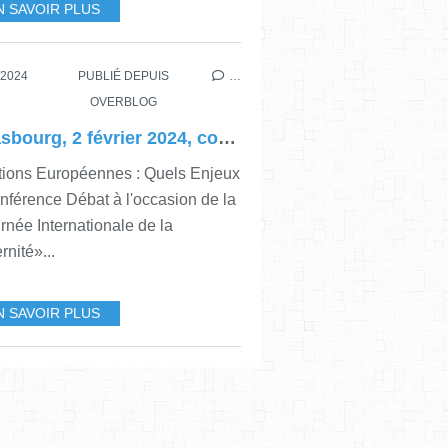
N SAVOIR PLUS
RG
,
CONFERENCE-DEBAT
/2024
PUBLIÉ DEPUIS
…
OVERBLOG
Strasbourg, 2 février 2024, conférence-débat "Élections Européennes : Quels Enjeux ?" à l'occasion de la journée de la fraternité humaine, ACI et Pax Christi
tions Européennes : Quels Enjeux
nférence Débat à l'occasion de la
rnée Internationale de la
rnité»...
N SAVOIR PLUS