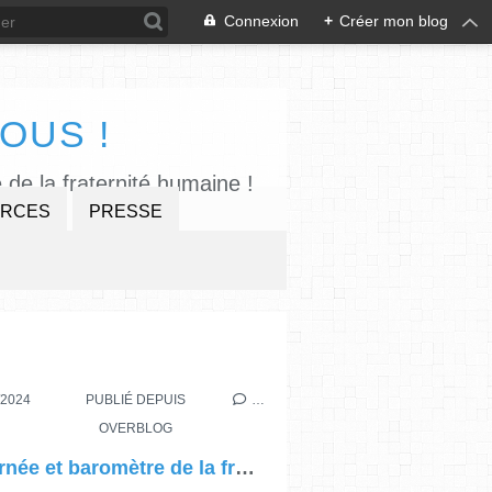
Connexion
+
Créer mon blog
OUS !
 de la fraternité humaine !
RCES
PRESSE
,
RADIO
,
REVUEPRESSE
/2024
PUBLIÉ DEPUIS
…
OVERBLOG
Journée et baromètre de la fraternité par Adélaïde BERTRAND, RCF, le 1er février 2024