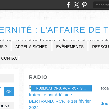
ERNITÉ : L'AFFAIRE DE T
lébrons partout en France la Journée internationale
S ?
APPEL À SIGNER
EVÈNEMENTS
RESSOU
CONTACT
RADIO
PUBLICATIONS
,
RCF
,
RCF
,
SECOURS-CATHOLIQUE
10/02
OUS !