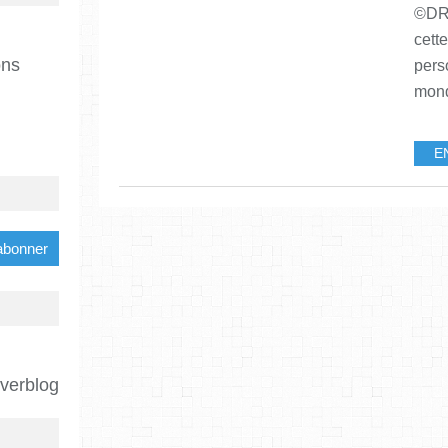
©DR/
cette
ons
pers
mond
E
Overblog