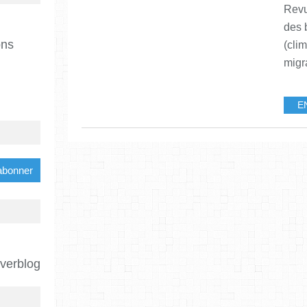
Revu
des 
ons
(cli
migra
E
Overblog