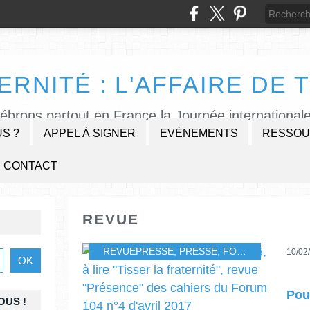
ERNITÉ : L'AFFAIRE DE T
lébrons partout en France la Journée internationale
S ?
APPEL À SIGNER
EVÈNEMENTS
RESSOU
CONTACT
REVUE
REVUEPRESSE
,
PRESSE
,
FORUM 104
,
REVU
10/02
OUS !