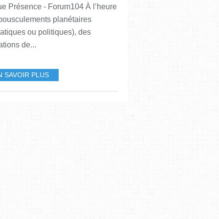
e Présence - Forum104 À l’heure
bousculements planétaires
matiques ou politiques), des
tions de...
N SAVOIR PLUS