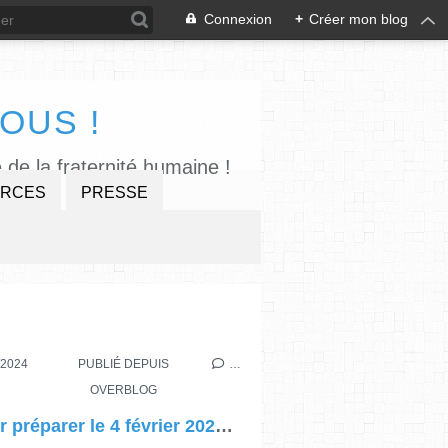
Connexion
+
Créer mon blog
OUS !
 de la fraternité humaine !
RCES
PRESSE
E
/2024
PUBLIÉ DEPUIS
…
OVERBLOG
Pour préparer le 4 février 2025, à lire "Tisser la fraternité", revue "Présence" des cahiers du Forum 104 n°4 d'avril 2017