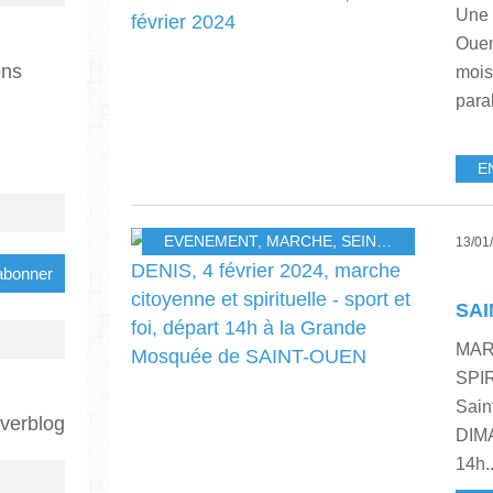
Une r
Ouen
ons
mois
para
E
EVENEMENT
,
MARCHE
,
SEINE SAINT DENIS
13/01
MAR
SPI
Sain
Overblog
DIM
14h..