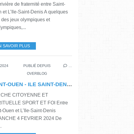
ivière de fraternité entre Saint-
 et L’Ile-Saint-Denis A quelques
 des jeux olympiques et
lympiques,...
N SAVOIR PLUS
/2024
PUBLIÉ DEPUIS
…
OVERBLOG
SAINT-OUEN - ILE SAINT-DENIS, 4 février 2024, marche citoyenne et spirituelle - sport et foi, départ 14h à la Grande Mosquée de SAINT-OUEN
CHE CITOYENNE ET
RITUELLE SPORT ET FOI Entre
t-Ouen et L’Ile-Saint-Denis
ANCHE 4 FEVRIER 2024 De
.