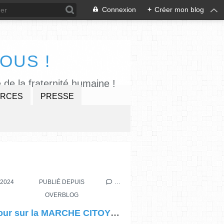
Connexion
+
Créer mon blog
OUS !
 de la fraternité humaine !
RCES
PRESSE
MENT
,
MARCHE
/2024
PUBLIÉ DEPUIS
…
OVERBLOG
Retour sur la MARCHE CITOYENNE ET SPIRITUELLE - SPORT ET FOI - entre Saint-Ouen et L’Ile-SaintDenis, le 4 février 2024