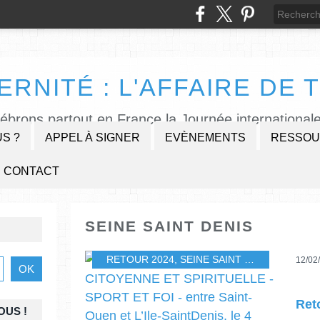
ERNITÉ : L'AFFAIRE DE T
lébrons partout en France la Journée internationale
S ?
APPEL À SIGNER
EVÈNEMENTS
RESSOU
CONTACT
SEINE SAINT DENIS
RETOUR 2024
,
SEINE SAINT DENIS
,
EVENE
12/02
OUS !