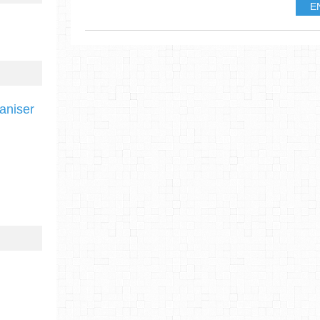
E
ganiser