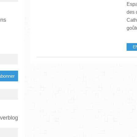
Espa
des 
ons
Cath
goûte
E
Overblog