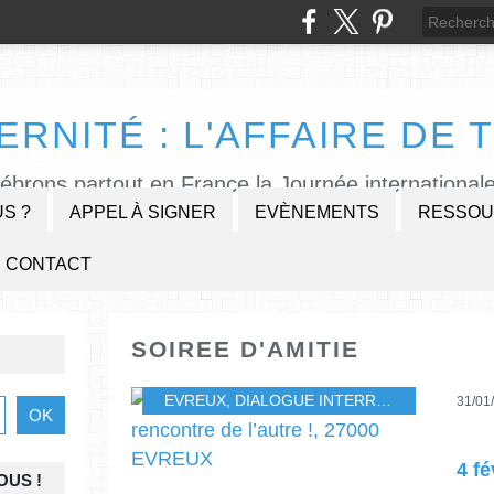
ERNITÉ : L'AFFAIRE DE T
lébrons partout en France la Journée internationale
S ?
APPEL À SIGNER
EVÈNEMENTS
RESSOU
CONTACT
SOIREE D'AMITIE
EVREUX
,
DIALOGUE INTERRELIGIEUX
,
SOIR
31/01
OUS !