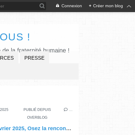
Connexion
+
Créer mon blog
OUS !
 de la fraternité humaine !
RCES
PRESSE
ÉE D'AMITIÉ
/2025
PUBLIÉ DEPUIS
…
OVERBLOG
4 février 2025, Osez la rencontre de l’autre !, 27000 EVREUX