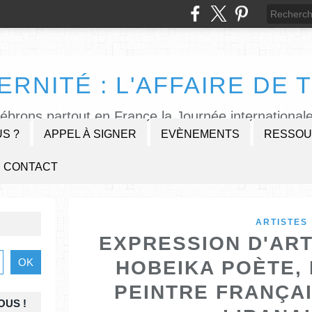
ERNITÉ : L'AFFAIRE DE T
lébrons partout en France la Journée internationale
S ?
APPEL À SIGNER
EVÈNEMENTS
RESSOU
CONTACT
ARTISTES
EXPRESSION D'ART
HOBEIKA POÈTE, 
PEINTRE FRANÇAI
OUS !