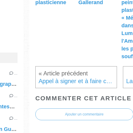
plasticienne
Gallerand
pein
plas
« Mé
dans
Lumi
l'Am
les 
souf
…
Appel à signer et à faire connaître un évènement
"Sororité" calligraphie d'Anne-Claire Bethmont, artiste plasticienne
…
COMMENTER CET ARTICLE
"Les mains jointes", mosaïque de Mme Sylvie Bethmont-Gallerand
Ajouter un commentaire
…
Peinture d'Alain Guillon, peintre-plasticien, « Méditation dans la Lumière et l'Amour pour les peuples en souffrances »