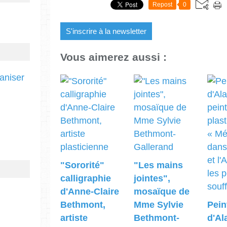
Repost
0
S'inscrire à la newsletter
Vous aimerez aussi :
ganiser
"Sororité"
"Les mains
calligraphie
jointes",
d'Anne-Claire
mosaïque de
Bethmont,
Mme Sylvie
Pein
artiste
Bethmont-
d'Al