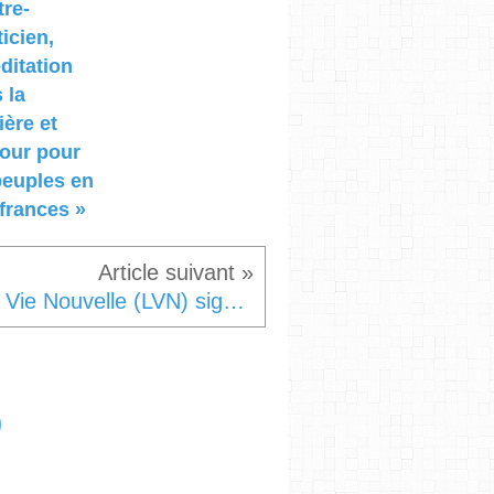
tre-
ticien,
ditation
 la
ère et
our pour
peuples en
frances »
La Vie Nouvelle (LVN) signataire de l'appel