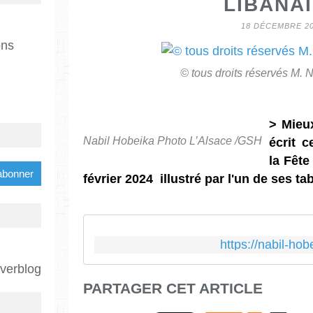
LIBANA
18 DÉCEMBRE 2
ons
©️ tous droits réservés M.
> Mieux
Nabil Hobeika Photo L’Alsace /GSH
écrit 
la Fête
février 2024 illustré par l'un de ses tab
https://nabil-hob
Overblog
PARTAGER CET ARTICLE