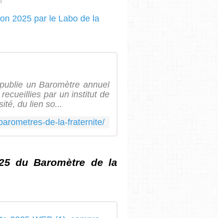
5
 publie un Baromètre annuel
ecueillies par un institut de
té, du lien so...
/barometres-de-la-fraternite/
025 du Baromètre de la