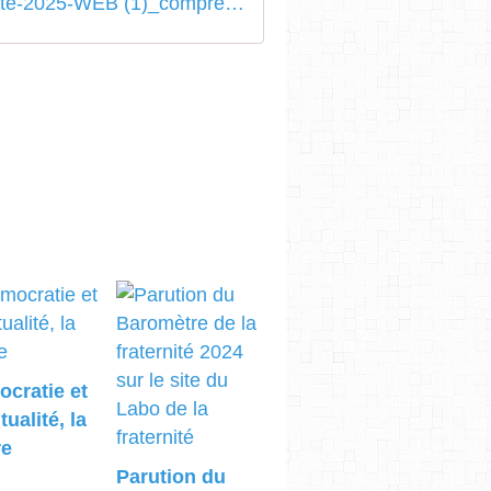
Barometre-fraternite-2025-WEB (1)_compressed
cratie et
tualité, la
re
Parution du