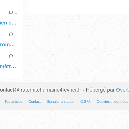
…
Baromètre du lien social : qu'est-ce qui unit les Français en 2024 ?
…
Parution du Baromètre de la fraternité 2024 sur le site du Labo de la fraternité
…
La Croix "Baromètre de la fraternité : le risque d’une détérioration des liens sociaux en France" Par Lou Hospital
ontact@fraternitehumaine4fevrier.fr - Hébergé par
Over
Top articles
Contact
Signaler un abus
C.G.U.
Cookies et données