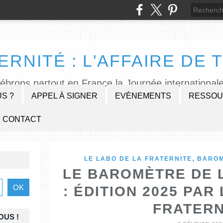
ERNITÉ : L'AFFAIRE DE T
lébrons partout en France la Journée internationale
S ?
APPEL À SIGNER
EVÈNEMENTS
RESSOU
CONTACT
,
LE LABO DE LA FRATERNITE
BARO
LE BAROMÈTRE DE 
: ÉDITION 2025 PAR
FRATERN
OUS !