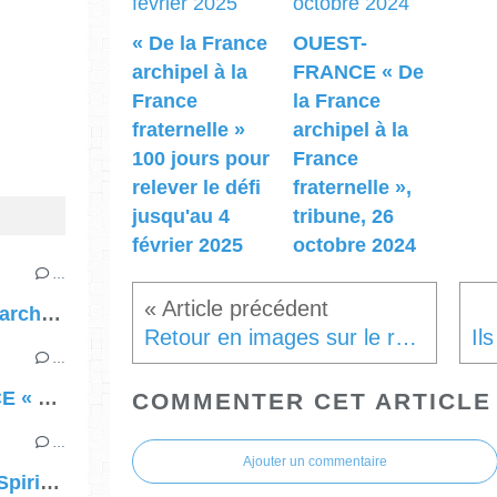
« De la France
OUEST-
archipel à la
FRANCE « De
France
la France
fraternelle »
archipel à la
100 jours pour
France
relever le défi
fraternelle »,
jusqu'au 4
tribune, 26
février 2025
octobre 2024
…
« De la France archipel à la France fraternelle » 100 jours pour relever le défi jusqu'au 4 février 2025
Retour en images sur le rassemblement le 4 février 2025 à 13h à la Grande Arche de la Fraternité (La Défense)
…
OUEST-FRANCE « De la France archipel à la France fraternelle », tribune, 26 octobre 2024
COMMENTER CET ARTICLE
…
Ajouter un commentaire
Démocratie et Spiritualité, la Lettre